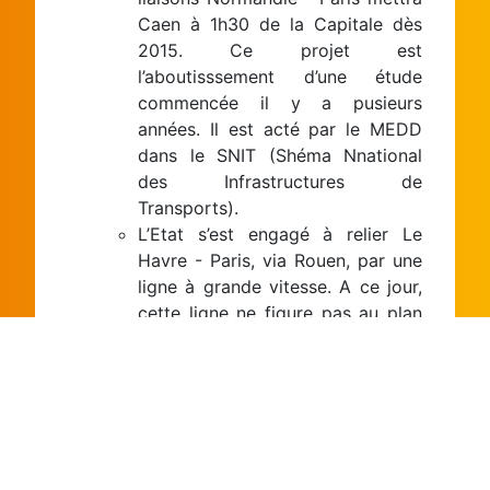
Caen à 1h30 de la Capitale dès
2015. Ce projet est
l’aboutisssement d’une étude
commencée il y a pusieurs
années. Il est acté par le MEDD
dans le SNIT (Shéma Nnational
des Infrastructures de
Transports).
L’Etat s’est engagé à relier Le
Havre - Paris, via Rouen, par une
ligne à grande vitesse. A ce jour,
cette ligne ne figure pas au plan
« TGV » du Grenelle dans sa
partie aboutie. Il n’y a pas
d’engagement financier, et
l’impact écologique est important.
Enfin,
cette ligne nouvelle sera
au service des Bas-Normands