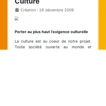
Culture
Création : 26 décembre 2009
Porter au plus haut l’exigence culturelle
La culture est au coeur de notre projet.
Toute société ouverte au monde et
désireuse de relever les défis de l’avenir
doit s’appuyer sur la culture et la création.
La transmission de la culture et la
découverte des arts sont indispensables
au développement de l’être humain.
Or, notre région connaît une véritable
fracture culturelle. De 1997 à 2008, la
situation s’est nettement dégradée,
notamment en matière de lecture. Les